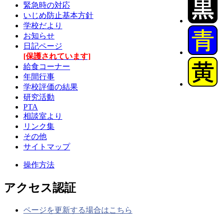
緊急時の対応
いじめ防止基本方針
学校だより
お知らせ
日記ページ
[保護されています]
給食コーナー
年間行事
学校評価の結果
研究活動
PTA
相談室より
リンク集
その他
サイトマップ
操作方法
アクセス認証
ページを更新する場合はこちら