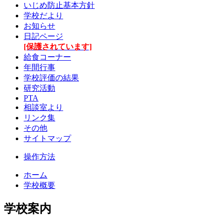
いじめ防止基本方針
学校だより
お知らせ
日記ページ
[保護されています]
給食コーナー
年間行事
学校評価の結果
研究活動
PTA
相談室より
リンク集
その他
サイトマップ
操作方法
ホーム
学校概要
学校案内