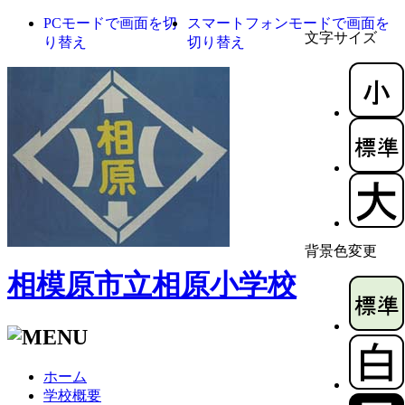
PCモードで画面を切
スマートフォンモードで画面を
文字サイズ
り替え
切り替え
背景色変更
相模原市立相原小学校
ホーム
学校概要