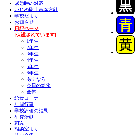
緊急時の対応
いじめ防止基本方針
学校だより
お知らせ
日記ページ
[保護されています]
1年生
2年生
3年生
4年生
5年生
6年生
あすなろ
今日の給食
全体
給食コーナー
年間行事
学校評価の結果
研究活動
PTA
相談室より