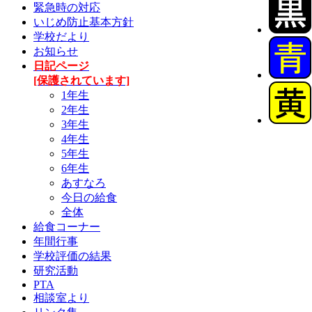
緊急時の対応
いじめ防止基本方針
学校だより
お知らせ
日記ページ
[保護されています]
1年生
2年生
3年生
4年生
5年生
6年生
あすなろ
今日の給食
全体
給食コーナー
年間行事
学校評価の結果
研究活動
PTA
相談室より