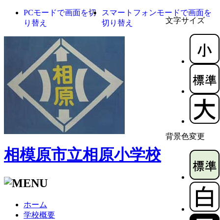
PCモードで画面を切
スマートフォンモードで画面を
文字サイズ
り替え
切り替え
背景色変更
相模原市立相原小学校
ホーム
学校概要