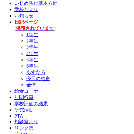
いじめ防止基本方針
学校だより
お知らせ
日記ページ
[保護されています]
1年生
2年生
3年生
4年生
5年生
6年生
あすなろ
今日の給食
全体
給食コーナー
年間行事
学校評価の結果
研究活動
PTA
相談室より
リンク集