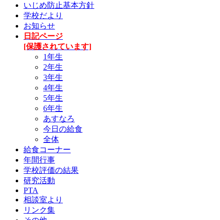
いじめ防止基本方針
学校だより
お知らせ
日記ページ
[保護されています]
1年生
2年生
3年生
4年生
5年生
6年生
あすなろ
今日の給食
全体
給食コーナー
年間行事
学校評価の結果
研究活動
PTA
相談室より
リンク集